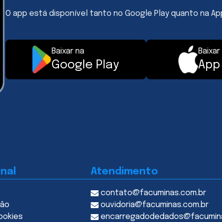
O app está disponível tanto no Google Play quanto na Ap
Baixar na
Baixar
Google Play
App
onal
Atendimento
contato@facuminas.com.br
ção
ouvidoria@facuminas.com.br
ookies
encarregadodedados@facumin