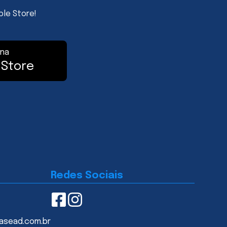
ple Store!
 na
 Store
Redes Sociais
asead.com.br