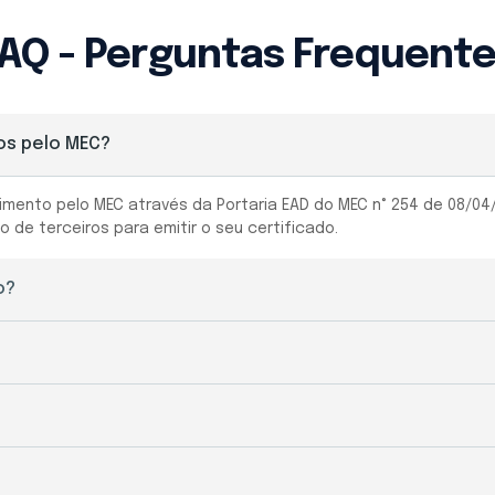
AQ - Perguntas Frequent
os pelo MEC?
ento pelo MEC através da Portaria EAD do MEC n° 254 de 08/04/20
de terceiros para emitir o seu certificado.
o?
mente após a efetivação da sua matrícula.
s úteis, mediante a apresentação de todos os documentos necess
minas é opcional para a maioria dos cursos. Porém, realizar o T