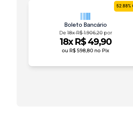
52.88% 
Boleto Bancário
De
18x R$ 1.906,20
por
18x R$ 49,90
ou
R$ 598,80
no Pix