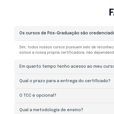
F
Os cursos de Pós-Graduação são credenciad
Sim, todos nossos cursos possuem selo de reconhecim
somos a nossa própria certificadora, não dependendo 
Em quanto tempo tenho acesso ao meu curs
O seu acesso ao portal do aluno é liberado imediata
Qual o prazo para a entrega do certificado?
O prazo de entrega do certificado é de 30 a 45 dia
O TCC é opcional?
pelos documentos e o pagamento da taxa de envio.
O Trabalho de Conclusão de Curso (TCC), aqui na Facu
Qual a metodologia de ensino?