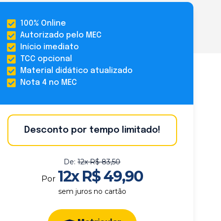
100% Online
Autorizado pelo MEC
Início imediato
TCC opcional
Material didático atualizado
Nota 4 no MEC
Desconto por tempo limitado!
De:
12x R$ 83,50
12x R$ 49,90
Por
sem juros no cartão