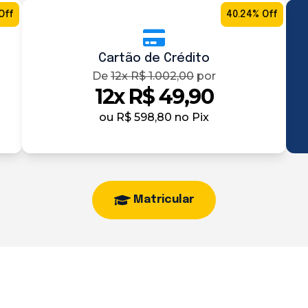
Off
40.24% Off
Cartão de Crédito
De
12x R$ 1.002,00
por
12x R$ 49,90
ou
R$ 598,80
no Pix
Matricular