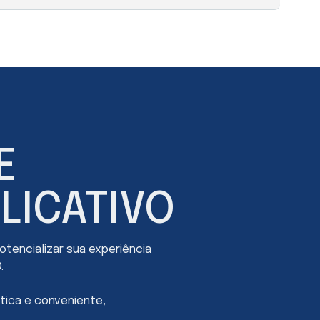
 também tem a opção de atualizar o seu TCC da
ortal do aluno. Nossa metodologia é dividida em 3
ões que abrange diversas áreas de conhecimento.
undo módulo, são disponibilizados conteúdos
alho de Conclusão do Curso, que aqui na Facuminas é
 o TCC você potencializa as chances nos concursos
E
LICATIVO
tencializar sua experiência
.
tica e conveniente,