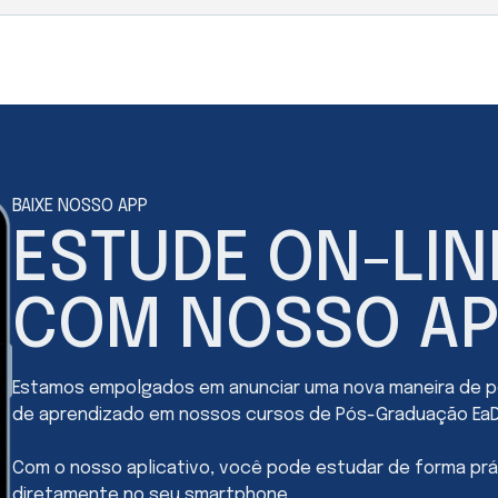
nte que você realize o trabalho, caso queira. Além disso, você
sua pós-graduação e ter a etapa do TCC concluído.
de para estudar como, quando e onde quiser através do nosso p
cional). O módulo básico, é formado por abordagens e informaç
odos as disciplinas estudadas durante a especialização. No seg
rá uma didática mais direta em sua área de atuação. Já no Trab
e desenvolver um artigo científico com uma temática livre. Com
BAIXE NOSSO APP
ESTUDE ON-LIN
COM NOSSO AP
Estamos empolgados em anunciar uma nova maneira de po
de aprendizado em nossos cursos de Pós-Graduação EaD
Com o nosso aplicativo, você pode estudar de forma prá
diretamente no seu smartphone.