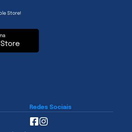
ple Store!
 na
 Store
Redes Sociais