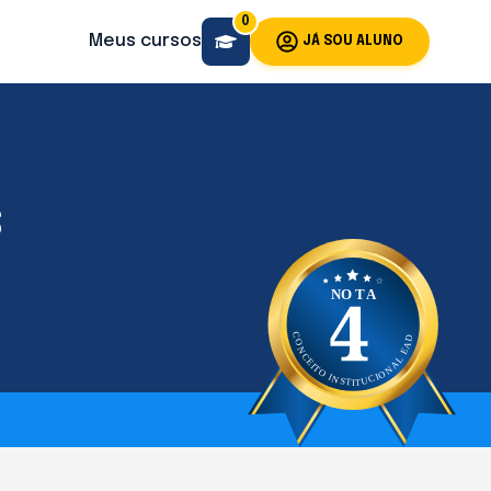
0
Meus cursos
JÁ SOU ALUNO
S