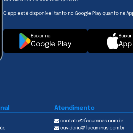
O app está disponível tanto no Google Play quanto na Ap
Baixar na
Baixar
Google Play
App
onal
Atendimento
contato@facuminas.com.br
ção
ouvidoria@facuminas.com.br