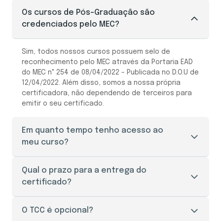
Os cursos de Pós-Graduação são
credenciados pelo MEC?
Sim, todos nossos cursos possuem selo de
reconhecimento pelo MEC através da Portaria EAD
do MEC n° 254 de 08/04/2022 - Publicada no D.O.U de
12/04/2022. Além disso, somos a nossa própria
certificadora, não dependendo de terceiros para
emitir o seu certificado.
Em quanto tempo tenho acesso ao
meu curso?
O seu acesso ao portal do aluno é liberado
Qual o prazo para a entrega do
imediatamente após a efetivação da sua
certificado?
matrícula.
O prazo de entrega do certificado é de 30 a 45
O TCC é opcional?
dias úteis, mediante a apresentação de todos os