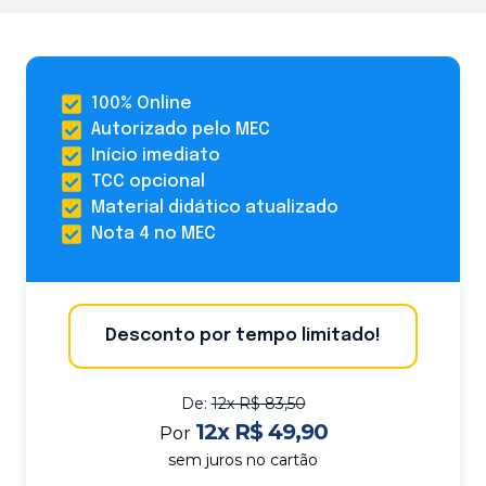
100% Online
Autorizado pelo MEC
Início imediato
TCC opcional
Material didático atualizado
Nota 4 no MEC
Desconto por tempo limitado!
De:
12x R$ 83,50
12x R$ 49,90
Por
sem juros no cartão