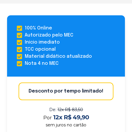
100% Online
Autorizado pelo MEC
Início imediato
TCC opcional
Material didático atualizado
Nota 4 no MEC
Desconto por tempo limitado!
De:
12x R$ 83,50
12x R$ 49,90
Por
sem juros no cartão