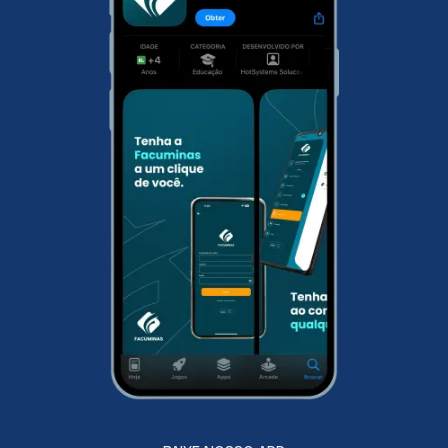
disponibilizados conteúdos específicos do curso
escolhido. Onde o estudante terá uma didática
mais direta em sua área de atuação. Já no
Trabalho de Conclusão do Curso, que aqui na
Facuminas é opcional para a maioria dos cursos, o
estudante pode desenvolver um artigo científico
com uma temática livre. Com o TCC você
potencializa as chances nos concursos públicos.