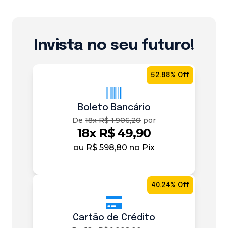
Invista no seu futuro!
52.88% Off
Boleto Bancário
De
18x R$ 1.906,20
por
18x R$ 49,90
ou
R$ 598,80
no Pix
40.24% Off
Cartão de Crédito