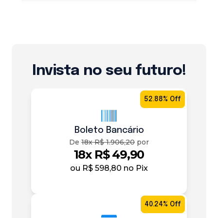
Invista no seu futuro!
52.88% Off
Boleto Bancário
De
18x R$ 1.906,20
por
18x R$ 49,90
ou
R$ 598,80
no Pix
40.24% Off