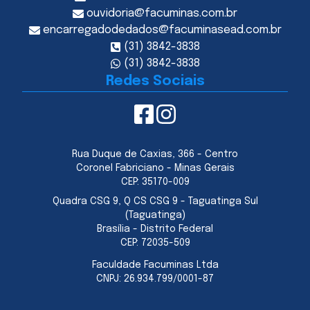
ouvidoria@facuminas.com.br
encarregadodedados@facuminasead.com.br
(31) 3842-3838
(31) 3842-3838
Redes Sociais
Rua Duque de Caxias, 366 - Centro
Coronel Fabriciano - Minas Gerais
CEP:
35170-009
Quadra CSG 9, Q CS CSG 9 - Taguatinga Sul
(Taguatinga)
Brasília - Distrito Federal
CEP:
72035-509
Faculdade Facuminas Ltda
CNPJ:
26.934.799/0001-87