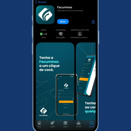
conhecimento. Nesta primeira etapa, você irá ter
uma relação de todos as disciplinas estudadas
durante a especialização. No segundo módulo, são
disponibilizados conteúdos específicos do curso
escolhido. Onde o estudante terá uma didática
mais direta em sua área de atuação. Já no
Trabalho de Conclusão do Curso, que aqui na
Facuminas é opcional para a maioria dos cursos, o
estudante pode desenvolver um artigo científico
com uma temática livre. Com o TCC você
potencializa as chances nos concursos públicos.