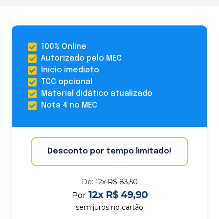
100% Online
Autorizado pelo MEC
Início imediato
TCC opcional
Material didático atualizado
Nota 4 no MEC
Desconto por tempo limitado!
De:
12x R$ 83,50
12x R$ 49,90
Por
sem juros no cartão