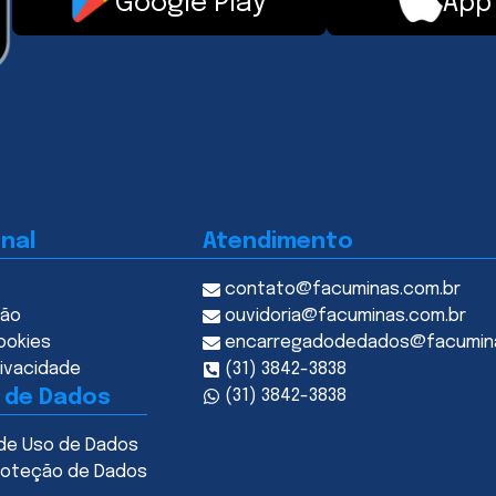
Google Play
App
onal
Atendimento
contato@facuminas.com.br
ção
ouvidoria@facuminas.com.br
ookies
encarregadodedados@facumin
rivacidade
(31) 3842-3838
 de Dados
(31) 3842-3838
de Uso de Dados
Proteção de Dados