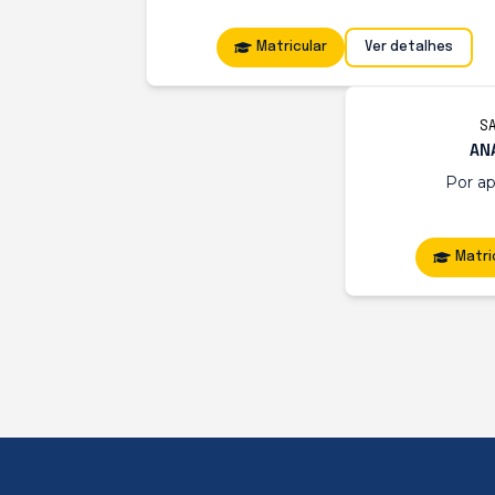
Matricular
Ver detalhes
SA
AN
Por a
Matri